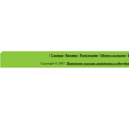
[
Главная
|
Корзина
|
Регистрация
|
Обмен ссылками
|
Copyright © 2007,
Интернет-магазин экипировки и оборудо