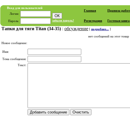
Вход для пользователей
Главная
Правила рабо
Логин:
забыли пароль?
Регистрация
Гостевая книга
Пароль:
Тапки для тяги Titan (34-35)
:
обсуждение
[
подробнее...
]
нет сообщений на этот товар
Новое сообщение:
Имя:
Тема сообщения:
Текст: