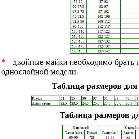
56-60
87-92
60-67,5
92-97
67,5-75
97-102
75-82,5
102-106
82,5-90
106-112
90-100
112-117
100-110
117-122
110-125
122-127
125-135
127-132
135-145
132-137
145-155
137-142
*
- двойные майки необходимо брать 
однослойной модели.
Таблица размеров для
Размер
34
35
36
37
38
39
40
4
Длина стопы
22,5
23,5
24,5
25,0
25,5
26,0
26,5
2
Таблица размеров д
С пряжкой
С караб
Талия (см.)
Размер
Талия (см.)
Размер
65-90
XS
65-83
XS