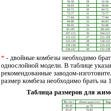
50-56
28
52-56
56-63
29
56-64
63-72
30
64-72
72-77
31
72-77
77-84
32
77-84
84-89
33
84-93
89-95
34
93-98
95-107
35
98-104
107-113
36
104-111
113-125
37
111-118
125-129
38
118-125
129-136
39
125-132
136-147
40
132-138
*
- двойные комбезы необходимо брат
однослойной модели. В таблице указа
рекомендованные заводом-изготовите
размер комбеза необходимо брать на 
Таблица размеров для жим
Вес (кг.)
объём груди (см.)
Rage
40-43
до 76
43-47
76-81