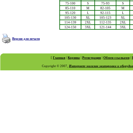
75-100
S
75-93
S
85-110
M
82-105
M
95-120
L
92-115
L
105-130
XL
105-123
XL
114-139
2XL
112-135
2XL
124-150
3XL
121-144
3XL
Версия для печати
[
Главная
|
Корзина
|
Регистрация
|
Обмен ссылками
|
Copyright © 2007,
Интернет-магазин экипировки и оборудо