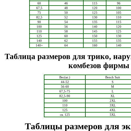
60
46
115
96
67,5
48
120
100
75
50
125
105
82,5
52
130
110
90
54
135
115
100
56
140
120
110
58
145
125
125
60
150
130
140
62
155
135
140+
64
160
140
Таблица размеров для трико, нар
комбезов фирмы 
Вес(кг.)
Bench Suit
44-52
S
56-60
M
67,5-75
L
82,5-90
XL
100
2XL
110
3XL
125
4XL
cв. 125
5XL
Таблицы размеров для эк