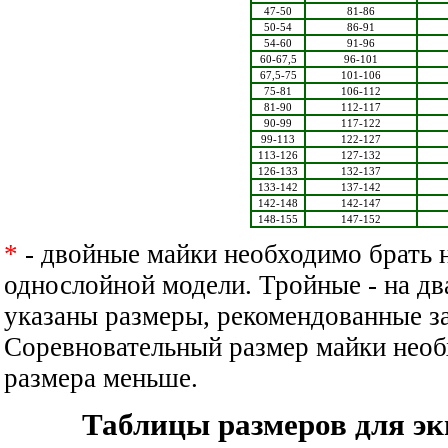
47-50
81-86
50-54
86-91
54-60
91-96
60-67,5
96-101
67,5-75
101-106
75-81
106-112
81-90
112-117
90-99
117-122
99-113
122-127
113-126
127-132
126-133
132-137
133-142
137-142
142-148
142-147
148-155
147-152
*
- двойные майки необходимо брать 
однослойной модели. Тройные - на дв
указаны размеры, рекомендованные з
Соревновательный размер майки необ
размера меньше.
Таблицы размеров для эк