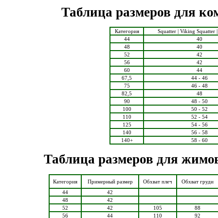
Таблица размеров для к
Категория
Squatter | Viking Squatter |
44
40
48
40
52
42
56
42
60
44
67,5
44 - 46
75
46 - 48
82,5
48
90
48 - 50
100
50 - 52
110
52 - 54
125
54 - 56
140
56 - 58
140+
58 - 60
Таблица размеров для жим
Категория
Примерный размер
Обхват плеч
Обхват груди
44
42
48
42
52
42
105
88
56
44
110
92