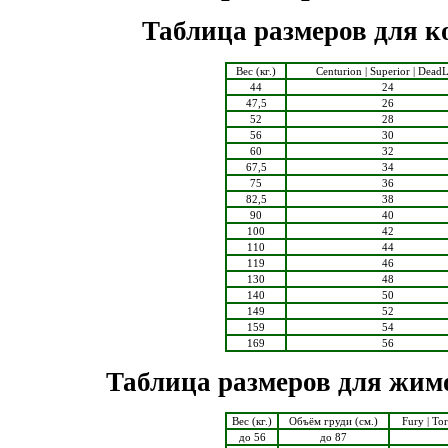
Таблица размеров для к
Вес (кг.)
Сenturion | Superior | DeadL
44
24
47,5
26
52
28
56
30
60
32
67,5
34
75
36
82,5
38
90
40
100
42
110
44
119
46
130
48
140
50
149
52
159
54
169
56
Таблица размеров для жим
Вес (кг.)
Объём груди (см.)
Fury | To
до 56
до 87