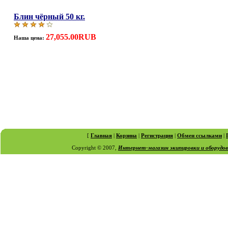
Блин чёрный 50 кг.
27,055.00RUB
Наша цена:
[
Главная
|
Корзина
|
Регистрация
|
Обмен ссылками
|
Copyright © 2007,
Интернет-магазин экипировки и оборудо